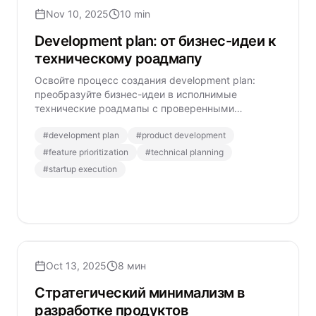
Nov 10, 2025
10 min
Development plan: от бизнес-идеи к
техническому роадмапу
Освойте процесс создания development plan:
преобразуйте бизнес-идеи в исполнимые
технические роадмапы с проверенными
фреймворками приоритизации функций и
#
development plan
#
product development
архитектурного планирования.
#
feature prioritization
#
technical planning
#
startup execution
Oct 13, 2025
8 мин
Стратегический минимализм в
разработке продуктов