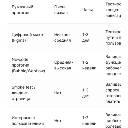
Тестирова
Бумажный
Очень
Часы
концепции 
прототип
низкая
навигации
Тестирова
Цифровой макет
Низкая-
1-3
пути и пото
(Figma)
средняя
дня
пользовате
Валидация
No-code
Средняя-
1-2
функциона
прототип
высокая
недели
рабочего
(Bubble/Webflow)
процесса
Валидация
Smoke test /
1-3
спроса и
лендинг-
Нет
дня
готовности
страница
платить
Валидация
Интервью с
1-2
Нет
проблемы 
пользователями
недели
болевых то