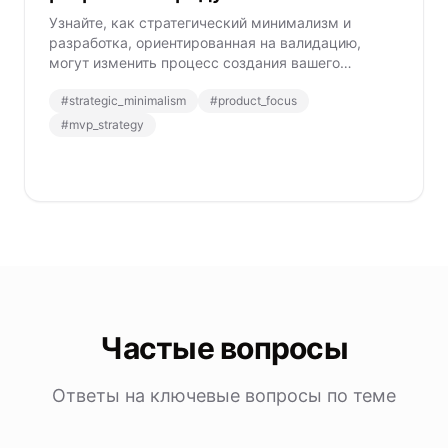
Узнайте, как стратегический минимализм и
разработка, ориентированная на валидацию,
могут изменить процесс создания вашего
продукта, сократить время выхода на рынок и
#
strategic_minimalism
#
product_focus
повысить удовлетворенность пользователей
благодаря целенаправленным решениям.
#
mvp_strategy
Частые вопросы
Ответы на ключевые вопросы по теме