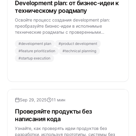
Development plan: от бизнес-идеи к
техническому роадмапу
Освойте процесс создания development plan:
преобразуйте бизнес-идеи в исполнимые
технические роадмапы с проверенными
фреймворками приоритизации функций и
#
development plan
#
product development
архитектурного планирования.
#
feature prioritization
#
technical planning
#
startup execution
Sep 29, 2025
11 мин
Проверяйте продукты без
написания кода
Узнайте, как проверять идеи продуктов без
разработки, используя прототипы, системы без