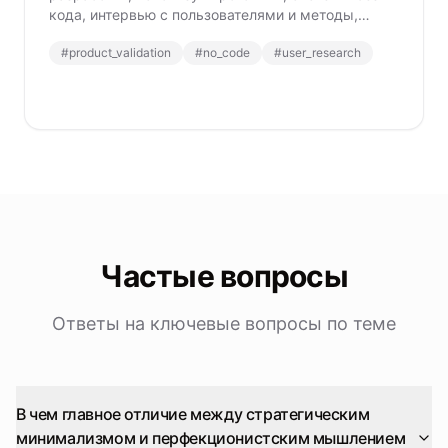
кода, интервью с пользователями и методы,
основанные на данных, чтобы снизить риски и
#
product_validation
#
no_code
#
user_research
повысить успех.
Частые вопросы
Ответы на ключевые вопросы по теме
В чем главное отличие между стратегическим
минимализмом и перфекционистским мышлением