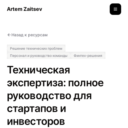
Artem Zaitsev
Toggle
Назад к ресурсам
Решение технических проблем
Персонал и руководство команды
Финтех-решения
Техническая
экспертиза: полное
руководство для
стартапов и
инвесторов