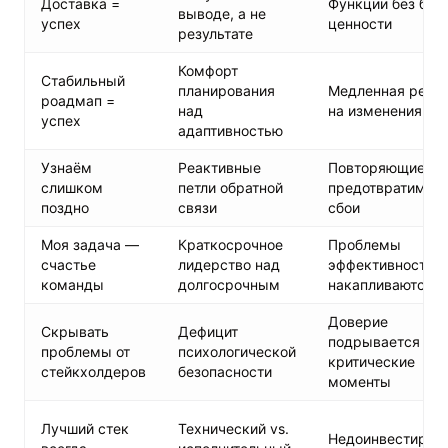
Доставка =
Функции без биз
выводе, а не
успех
ценности
результате
Комфорт
Стабильный
планирования
Медленная реак
роадмап =
над
на изменения ры
успех
адаптивностью
Узнаём
Реактивные
Повторяющиеся
слишком
петли обратной
предотвратимые
поздно
связи
сбои
Моя задача —
Краткосрочное
Проблемы
счастье
лидерство над
эффективности
команды
долгосрочным
накапливаются
Доверие
Скрывать
Дефицит
подрывается в
проблемы от
психологической
критические
стейкхолдеров
безопасности
моменты
Лучший стек
Технический vs.
Недоинвестиров