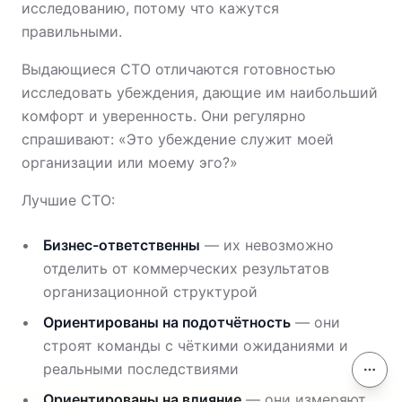
исследованию, потому что кажутся
правильными.
Выдающиеся CTO отличаются готовностью
исследовать убеждения, дающие им наибольший
комфорт и уверенность. Они регулярно
спрашивают: «Это убеждение служит моей
организации или моему эго?»
Лучшие CTO:
Бизнес-ответственны
— их невозможно
отделить от коммерческих результатов
организационной структурой
Ориентированы на подотчётность
— они
строят команды с чёткими ожиданиями и
реальными последствиями
Соде
Ориентированы на влияние
— они измеряют