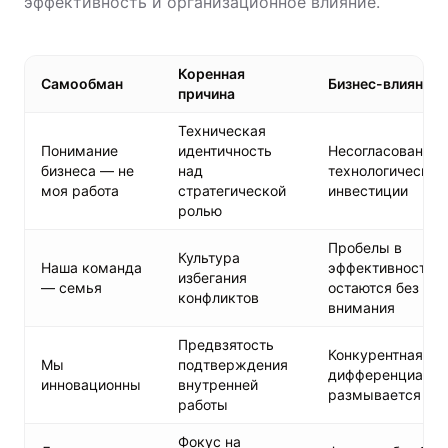
эффективность и организационное влияние.
Коренная
Самообман
Бизнес-влияние
причина
Техническая
Понимание
идентичность
Несогласованны
бизнеса — не
над
технологические
моя работа
стратегической
инвестиции
ролью
Пробелы в
Культура
Наша команда
эффективности
избегания
— семья
остаются без
конфликтов
внимания
Предвзятость
Конкурентная
Мы
подтверждения
дифференциация
инновационны
внутренней
размывается
работы
Фокус на