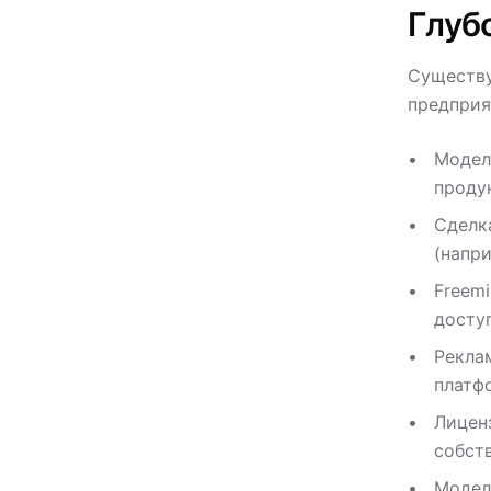
Глуб
Существу
предприя
Модел
продук
Сделк
(напр
Freem
доступ
Рекла
платфо
Лицен
собст
Модел