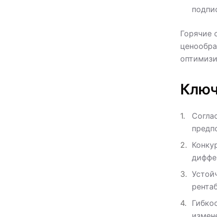
подпи
Горячие 
ценообра
оптимизи
Ключ
Согла
предпо
Конку
диффе
Устой
рента
Гибко
измен