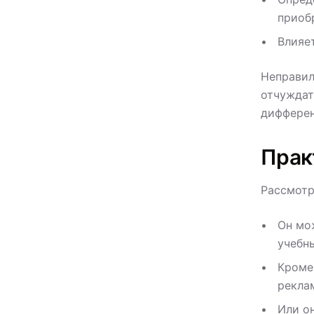
приоб
Влияе
Неправил
отчуждат
дифферен
Прак
Рассмотр
Он мо
учебн
Кроме
рекла
Или о