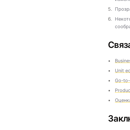
Прозр
Некот
сообр
Связ
Busine
Unit e
Go-to-
Produc
Оценк
Закл