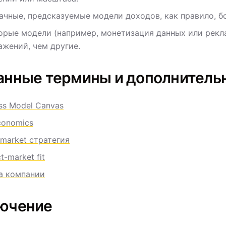
ачные, предсказуемые модели доходов, как правило, б
орые модели (например, монетизация данных или рекл
ажений, чем другие.
анные термины и дополнитель
ss Model Canvas
conomics
market стратегия
t-market fit
а компании
ючение