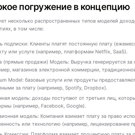
окое погружение в концепцию
ет несколько распространенных типов моделей доходо
тиях, в том числе:
ь подписки: Клиенты платят постоянную плату (ежемес
ту или услуге (например, платформам Netflix, SaaS).
а (прямые продажи) Модель: Выручка генерируется за 
имер, магазинов электронной коммерции, традиционной
ium Model: базовые услуги или продукты предоставляю
ными за плату (например, Spotify, Dropbox).
мная модель: доходы поступают от третьих лиц, которы
рмы (например, Facebook, Google).
зионная модель: Компания взимает плату за право исп
венность или технологию (например, лицензирование п
ь Комиссии: Платформа взимает процентную плату за 