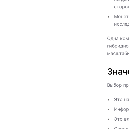
сторон
Монет
иссле
Одна ком
гибридно
масштаби
Знач
Выбор пр
Это н
Инфор
Это в
Опред