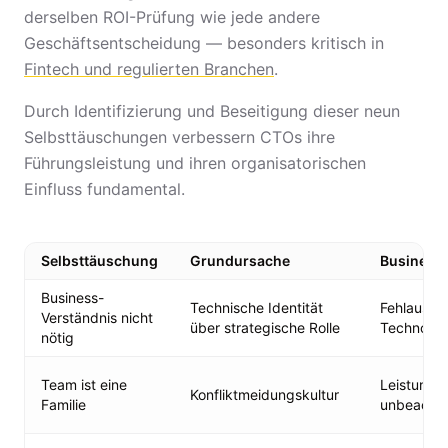
derselben ROI-Prüfung wie jede andere
Geschäftsentscheidung — besonders kritisch in
Fintech und regulierten Branchen
.
Durch Identifizierung und Beseitigung dieser neun
Selbsttäuschungen verbessern CTOs ihre
Führungsleistung und ihren organisatorischen
Einfluss fundamental.
Selbsttäuschung
Grundursache
Business
Business-
Technische Identität
Fehlausge
Verständnis nicht
über strategische Rolle
Technologi
nötig
Team ist eine
Leistungs
Konfliktmeidungskultur
Familie
unbeachte