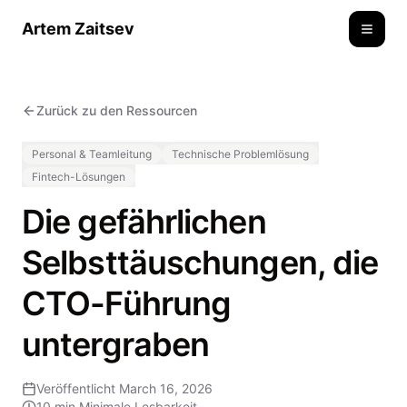
Artem Zaitsev
Toggle
Zurück zu den Ressourcen
Personal & Teamleitung
Technische Problemlösung
Fintech-Lösungen
Die gefährlichen
Selbsttäuschungen, die
CTO-Führung
untergraben
Veröffentlicht
March 16, 2026
10 min
Minimale Lesbarkeit