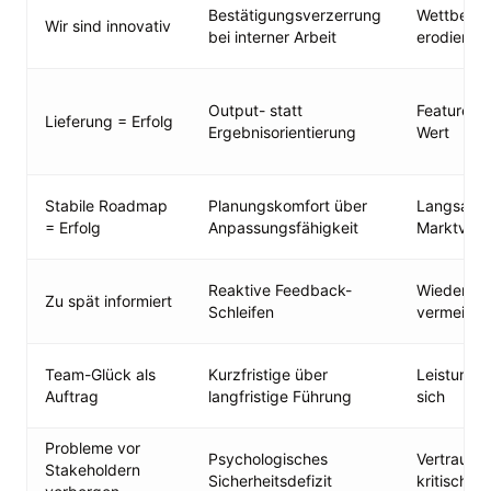
Bestätigungsverzerrung
Wettbewer
Wir sind innovativ
bei interner Arbeit
erodiert
Output- statt
Features 
Lieferung = Erfolg
Ergebnisorientierung
Wert
Stabile Roadmap
Planungskomfort über
Langsamer
= Erfolg
Anpassungsfähigkeit
Marktver
Reaktive Feedback-
Wiederke
Zu spät informiert
Schleifen
vermeidba
Team-Glück als
Kurzfristige über
Leistungs
Auftrag
langfristige Führung
sich
Probleme vor
Psychologisches
Vertrauen 
Stakeholdern
Sicherheitsdefizit
kritische